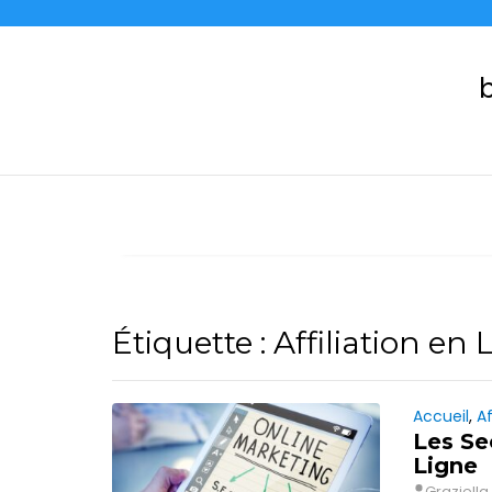
Skip
to
content
b
Étiquette :
Affiliation en 
Accueil
,
Af
Les Sec
Ligne
Graziella