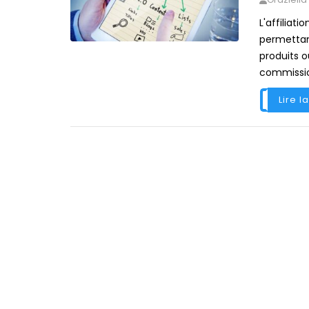
L'affiliat
permettan
produits o
commissio
Lire l