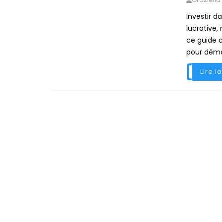
Investir d
lucrative,
ce guide c
pour déma
Lire l