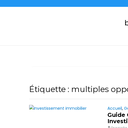
Skip
to
content
b
Étiquette :
multiples opp
Accueil
,
G
Guide 
Invest
Graziella