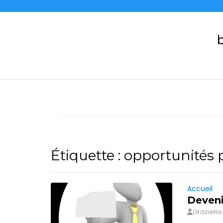
Skip
to
content
b
Étiquette :
opportunités 
Accueil
Deveni
Graziella