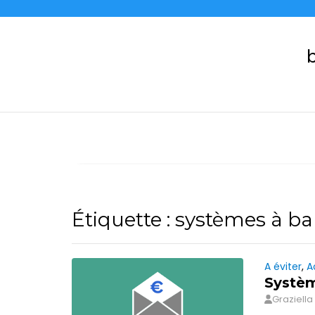
Skip
to
content
b
Étiquette :
systèmes à ba
A éviter
,
A
Systèm
Graziella