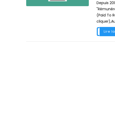
Depuis 200
"Rémunérat
(Paid To R
cliquer),A
Lire l