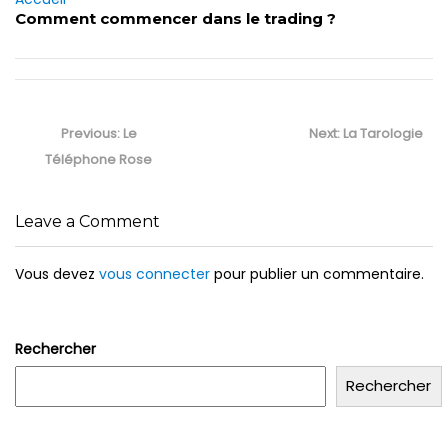
Comment commencer dans le trading ?
Navigation
de
Previous
Next
Previous:
Le
Next:
La Tarologie
l’article
post:
post:
Téléphone Rose
Leave a Comment
Vous devez
vous connecter
pour publier un commentaire.
Rechercher
Rechercher